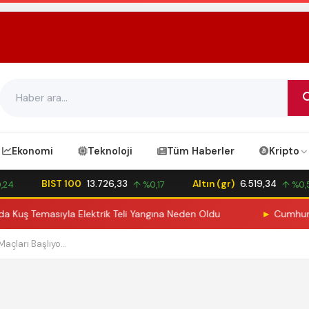
Ekonomi
Teknoloji
Tüm Haberler
Kripto
BIST 100
13.726,33
Altın (gr)
6.519,34
4
↑ %0,17
↑ %0,50
 Temasıyla Elektrik Teli Yangına Neden Oldu
►
Cumhurbaşkanı
çları Başlıyo...