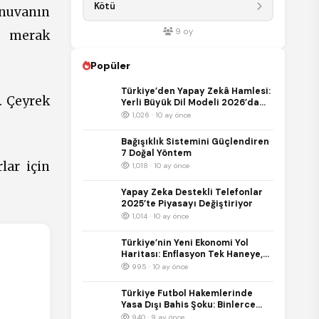
Kötü
rnuvanın
9
oy
ir merak
Popüler
Türkiye’den Yapay Zekâ Hamlesi:
r. Çeyrek
Yerli Büyük Dil Modeli 2026’da
Kullanıma Sunulacak
1,026 · 10 ay önce
Bağışıklık Sistemini Güçlendiren
7 Doğal Yöntem
lar için
1,018 · 10 ay önce
Yapay Zeka Destekli Telefonlar
2025’te Piyasayı Değiştiriyor
1,014 · 10 ay önce
Türkiye’nin Yeni Ekonomi Yol
Haritası: Enflasyon Tek Haneye,
Büyüme %5’e Hedefleniyor
995 · 10 ay önce
Türkiye Futbol Hakemlerinde
Yasa Dışı Bahis Şoku: Binlerce
Bahis Kaydı İnceleniyor
940 · 9 ay önce