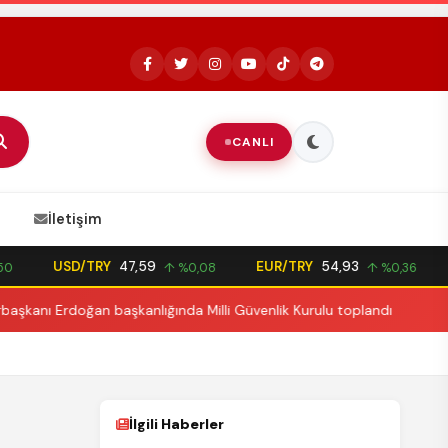
REKLAM
CANLI
İletişim
USD/TRY
47,59
EUR/TRY
54,93
↑ %0,08
↑ %0,36
 Erdoğan başkanlığında Milli Güvenlik Kurulu toplandı
►
Cu
İlgili Haberler