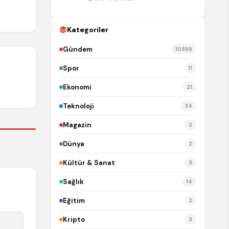
REKLAM
Kategoriler
Gündem
10599
Spor
11
Ekonomi
21
Teknoloji
34
Magazin
2
Dünya
2
Kültür & Sanat
3
Sağlık
14
Eğitim
2
Kripto
3