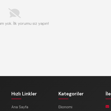
m yok. İlk yorumu siz yapın!
Hızlı Linkler
Kategoriler
İl
Ana Sayfa
Ekonomi