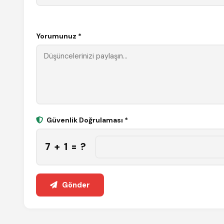
Yorumunuz *
Güvenlik Doğrulaması *
7 + 1 = ?
Gönder