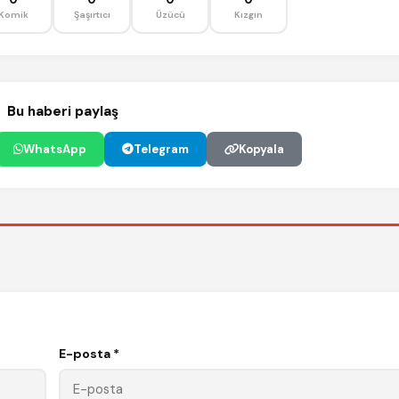
Komik
Şaşırtıcı
Üzücü
Kızgın
Bu haberi paylaş
WhatsApp
Telegram
Kopyala
E-posta *