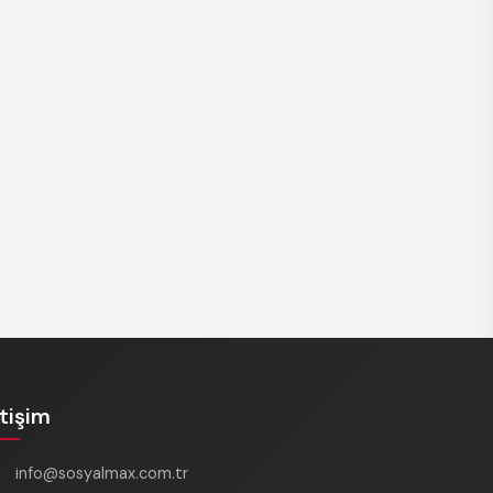
REKLAM
etişim
info@sosyalmax.com.tr