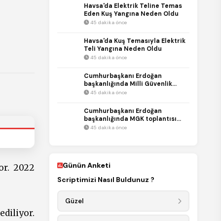
Havsa'da Elektrik Teline Temas
Eden Kuş Yangına Neden Oldu
45 dakika önce
Havsa'da Kuş Temasıyla Elektrik
Teli Yangına Neden Oldu
45 dakika önce
Cumhurbaşkanı Erdoğan
başkanlığında Milli Güvenlik
Kurulu toplandı
45 dakika önce
Cumhurbaşkanı Erdoğan
REKLAM
başkanlığında MGK toplantısı
gerçekleştirildi
45 dakika önce
REKLAM
Günün Anketi
or. 2022
Scriptimizi Nasıl Buldunuz ?
Güzel
diliyor.