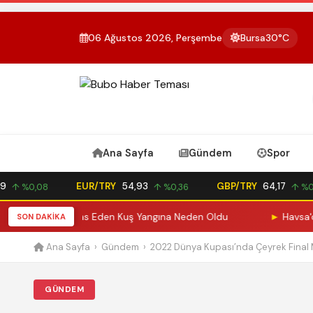
06 Ağustos 2026, Perşembe
Bursa
30°C
Ana Sayfa
Gündem
Spor
EUR/TRY
54,93
GBP/TRY
64,17
↑ %0,08
↑ %0,36
↑ %0,2
ik Teline Temas Eden Kuş Yangına Neden Oldu
►
Havsa'da Kuş
SON DAKİKA
Ana Sayfa
›
Gündem
›
2022 Dünya Kupası’nda Çeyrek Final Ma
GÜNDEM