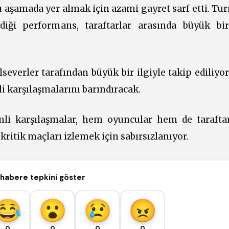
u aşamada yer almak için azami gayret sarf etti. Tu
diği performans, taraftarlar arasında büyük b
severler tarafından büyük bir ilgiyle takip ediliyo
i karşılaşmalarını barındıracak.
mli karşılaşmalar, hem oyuncular hem de taraftar
kritik maçları izlemek için sabırsızlanıyor.
habere tepkini göster
0
0
0
0