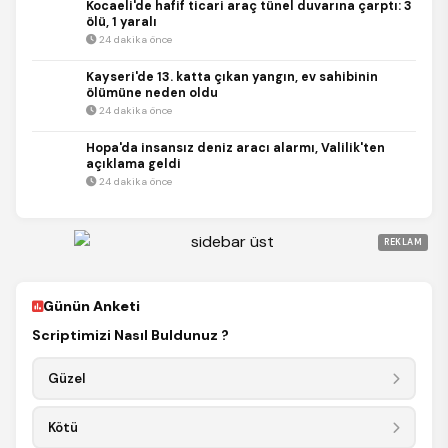
Kocaeli'de hafif ticari araç tünel duvarına çarptı: 3
ölü, 1 yaralı
24 dakika önce
Kayseri'de 13. katta çıkan yangın, ev sahibinin
ölümüne neden oldu
24 dakika önce
Hopa'da insansız deniz aracı alarmı, Valilik'ten
açıklama geldi
24 dakika önce
REKLAM
Günün Anketi
Scriptimizi Nasıl Buldunuz ?
Güzel
Kötü