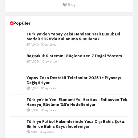
9
oy
Popüler
Türkiye’den Yapay Zekâ Hamlesi: Yerli Büyük Dil
Modeli 2026’da Kullanıma Sunulacak
1,040 · 10 ay önce
Bağışıklık Sistemini Güçlendiren 7 Doğal Yöntem
1,029 · 10 ay önce
Yapay Zeka Destekli Telefonlar 2025’te Piyasayı
Değiştiriyor
1,023 · 10 ay önce
Türkiye’nin Yeni Ekonomi Yol Haritası: Enflasyon Tek
Haneye, Büyüme %5’e Hedefleniyor
1,004 · 10 ay önce
Türkiye Futbol Hakemlerinde Yasa Dışı Bahis Şoku:
Binlerce Bahis Kaydı İnceleniyor
949 · 9 ay önce