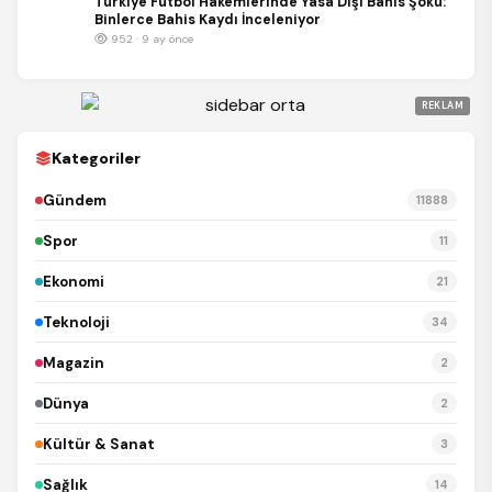
Türkiye Futbol Hakemlerinde Yasa Dışı Bahis Şoku:
Binlerce Bahis Kaydı İnceleniyor
952 · 9 ay önce
REKLAM
Kategoriler
Gündem
11888
Spor
11
Ekonomi
21
Teknoloji
34
Magazin
2
Dünya
2
Kültür & Sanat
3
Sağlık
14