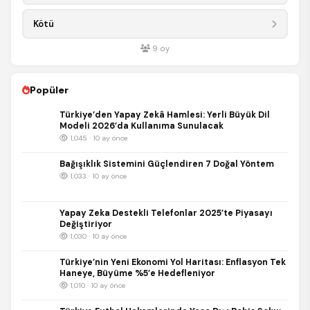
Kötü
9
oy
Popüler
Türkiye’den Yapay Zekâ Hamlesi: Yerli Büyük Dil
Modeli 2026’da Kullanıma Sunulacak
1,045 · 10 ay önce
Bağışıklık Sistemini Güçlendiren 7 Doğal Yöntem
1,033 · 10 ay önce
Yapay Zeka Destekli Telefonlar 2025’te Piyasayı
Değiştiriyor
1,030 · 10 ay önce
Türkiye’nin Yeni Ekonomi Yol Haritası: Enflasyon Tek
Haneye, Büyüme %5’e Hedefleniyor
1,010 · 10 ay önce