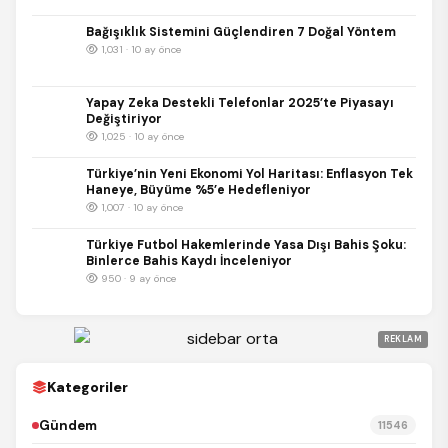
Bağışıklık Sistemini Güçlendiren 7 Doğal Yöntem
1,031 · 10 ay önce
Yapay Zeka Destekli Telefonlar 2025’te Piyasayı
Değiştiriyor
1,025 · 10 ay önce
Türkiye’nin Yeni Ekonomi Yol Haritası: Enflasyon Tek
Haneye, Büyüme %5’e Hedefleniyor
1,007 · 10 ay önce
Türkiye Futbol Hakemlerinde Yasa Dışı Bahis Şoku:
Binlerce Bahis Kaydı İnceleniyor
950 · 9 ay önce
REKLAM
Kategoriler
Gündem
11546