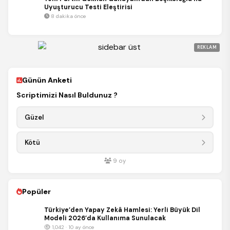
Uyuşturucu Testi Eleştirisi
8 dakika önce
REKLAM
Günün Anketi
Scriptimizi Nasıl Buldunuz ?
Güzel
Kötü
9
oy
Popüler
Türkiye’den Yapay Zekâ Hamlesi: Yerli Büyük Dil
Modeli 2026’da Kullanıma Sunulacak
1,042 · 10 ay önce