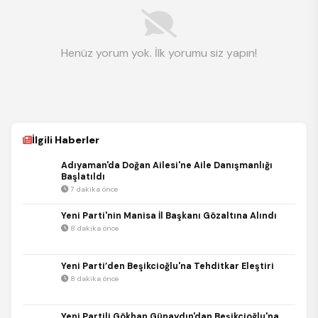
Henüz yorum yok. İlk yorumu siz yapın!
İlgili Haberler
Adıyaman'da Doğan Ailesi'ne Aile Danışmanlığı
Başlatıldı
7 dakika önce
Yeni Parti'nin Manisa İl Başkanı Gözaltına Alındı
8 dakika önce
Yeni Parti’den Beşikcioğlu'na Tehditkar Eleştiri
8 dakika önce
Yeni Partili Gökhan Günaydın'dan Beşikcioğlu'na