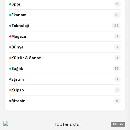
Spor
11
Ekonomi
21
Teknoloji
34
Magazin
2
Dünya
2
Kültür & Sanat
3
Sağlık
14
Eğitim
2
Kripto
3
Bitcoin
0
REKLAM