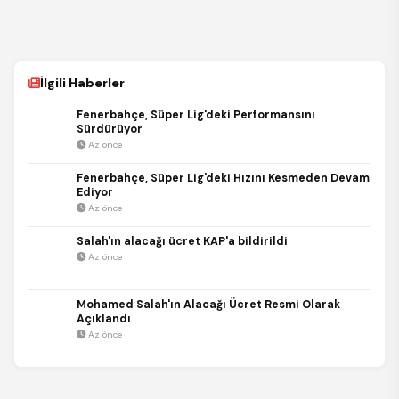
İlgili Haberler
Fenerbahçe, Süper Lig'deki Performansını
Sürdürüyor
Az önce
Fenerbahçe, Süper Lig'deki Hızını Kesmeden Devam
Ediyor
Az önce
Salah'ın alacağı ücret KAP'a bildirildi
Az önce
Mohamed Salah'ın Alacağı Ücret Resmi Olarak
Açıklandı
Az önce
REKLAM