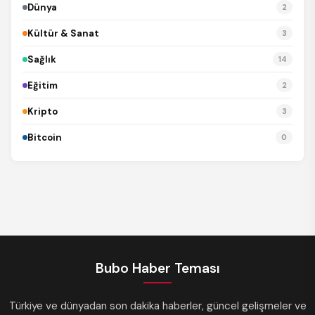
Dünya
2
Kültür & Sanat
3
Sağlık
14
Eğitim
2
Kripto
3
Bitcoin
0
REKLAM
Bubo Haber Teması
Türkiye ve dünyadan son dakika haberler, güncel gelişmeler ve