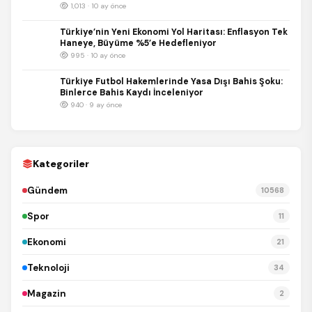
1,013 · 10 ay önce
Türkiye’nin Yeni Ekonomi Yol Haritası: Enflasyon Tek
Haneye, Büyüme %5’e Hedefleniyor
995 · 10 ay önce
Türkiye Futbol Hakemlerinde Yasa Dışı Bahis Şoku:
Binlerce Bahis Kaydı İnceleniyor
940 · 9 ay önce
REKLAM
Kategoriler
Gündem
10568
Spor
11
Ekonomi
21
Teknoloji
34
Magazin
2