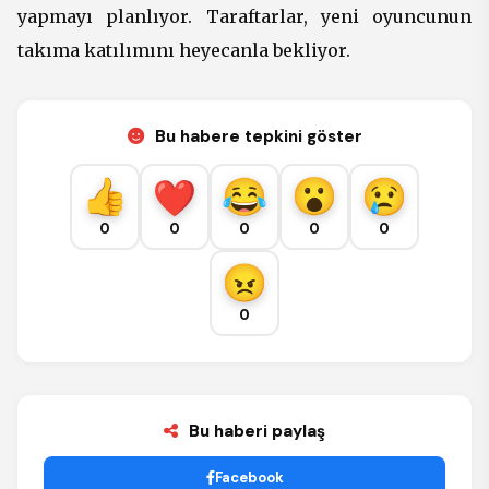
yapmayı planlıyor. Taraftarlar, yeni oyuncunun
takıma katılımını heyecanla bekliyor.
Bu habere tepkini göster
0
0
0
0
0
0
Bu haberi paylaş
Facebook