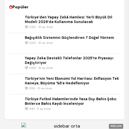
Popüler
Türkiye’den Yapay Zekâ Hamlesi: Yerli Büyük Dil
Modeli 2026’da Kullanıma Sunulacak
1,032 · 10 ay önce
Bağışıklık Sistemini Güçlendiren 7 Doğal Yöntem
1,023 · 10 ay önce
Yapay Zeka Destekli Telefonlar 2025’te Piyasayı
Değiştiriyor
1,020 · 10 ay önce
Türkiye’nin Yeni Ekonomi Yol Haritası: Enflasyon Tek
Haneye, Büyüme %5’e Hedefleniyor
999 · 10 ay önce
Türkiye Futbol Hakemlerinde Yasa Dışı Bahis Şoku:
Binlerce Bahis Kaydı İnceleniyor
944 · 9 ay önce
REKLAM