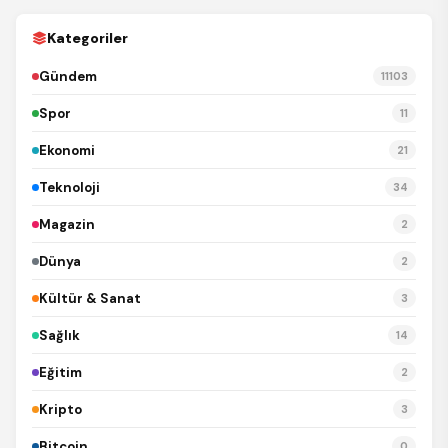
Kategoriler
Gündem
11103
Spor
11
Ekonomi
21
Teknoloji
34
Magazin
2
Dünya
2
Kültür & Sanat
3
Sağlık
14
Eğitim
2
Kripto
3
Bitcoin
0