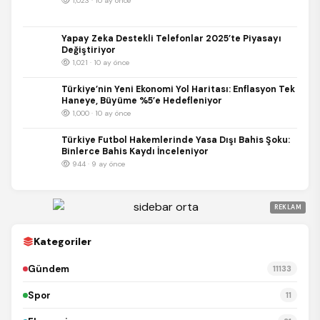
1,023 · 10 ay önce
Yapay Zeka Destekli Telefonlar 2025’te Piyasayı
Değiştiriyor
1,021 · 10 ay önce
Türkiye’nin Yeni Ekonomi Yol Haritası: Enflasyon Tek
Haneye, Büyüme %5’e Hedefleniyor
1,000 · 10 ay önce
Türkiye Futbol Hakemlerinde Yasa Dışı Bahis Şoku:
Binlerce Bahis Kaydı İnceleniyor
944 · 9 ay önce
REKLAM
Kategoriler
Gündem
11133
Spor
11