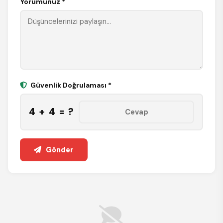
Yorumunuz *
Güvenlik Doğrulaması *
4 + 4 = ?
Gönder