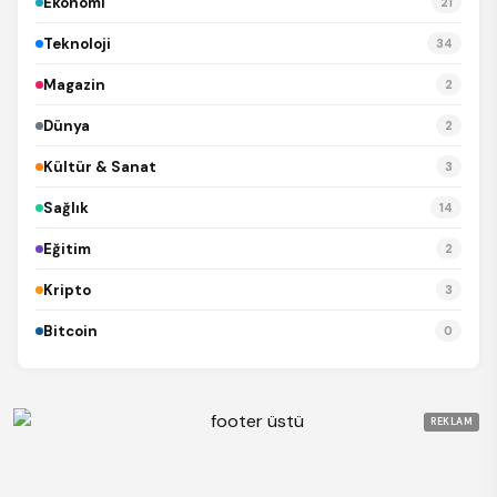
Ekonomi
21
Teknoloji
34
Magazin
2
Dünya
2
Kültür & Sanat
3
Sağlık
14
Eğitim
2
Kripto
3
Bitcoin
0
REKLAM