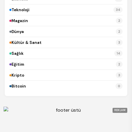
Teknoloji
34
Magazin
2
Dünya
2
Kültür & Sanat
3
Sağlık
14
Eğitim
2
Kripto
3
Bitcoin
0
REKLAM