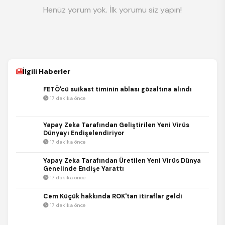
Henüz yorum yok. İlk yorumu siz yapın!
İlgili Haberler
FETÖ'cü suikast timinin ablası gözaltına alındı
17 dakika önce
Yapay Zeka Tarafından Geliştirilen Yeni Virüs
Dünyayı Endişelendiriyor
17 dakika önce
Yapay Zeka Tarafından Üretilen Yeni Virüs Dünya
Genelinde Endişe Yarattı
17 dakika önce
Cem Küçük hakkında ROK'tan itiraflar geldi
17 dakika önce