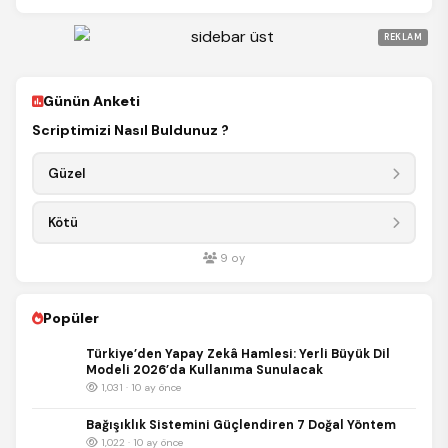
REKLAM
Günün Anketi
Scriptimizi Nasıl Buldunuz ?
Güzel
Kötü
9
oy
Popüler
Türkiye’den Yapay Zekâ Hamlesi: Yerli Büyük Dil
Modeli 2026’da Kullanıma Sunulacak
1,031 · 10 ay önce
Bağışıklık Sistemini Güçlendiren 7 Doğal Yöntem
1,022 · 10 ay önce