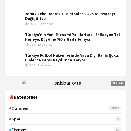
Yapay Zeka Destekli Telefonlar 2025’te Piyasayı
Değiştiriyor
1,019 · 10 ay önce
Türkiye’nin Yeni Ekonomi Yol Haritası: Enflasyon Tek
Haneye, Büyüme %5’e Hedefleniyor
997 · 10 ay önce
Türkiye Futbol Hakemlerinde Yasa Dışı Bahis Şoku:
Binlerce Bahis Kaydı İnceleniyor
943 · 9 ay önce
REKLAM
Kategoriler
Gündem
10916
Spor
11
Ekonomi
21