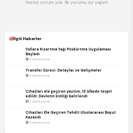
Henüz yorum yok. İlk yorumu siz yapın!
İlgili Haberler
Yollara Kızartma Yağı Püskürtme Uygulaması
Başladı
6 dakika önce
Transfer Süreci: Detaylar ve Gelişmeler
6 dakika önce
Cihazları ele geçiren yazılım, 13 ülkede tespit
edildi: Devletin kimliği belirlendi
6 dakika önce
Cihazları Ele Geçiren Tehdit Uluslararası Boyut
Kazandı
6 dakika önce