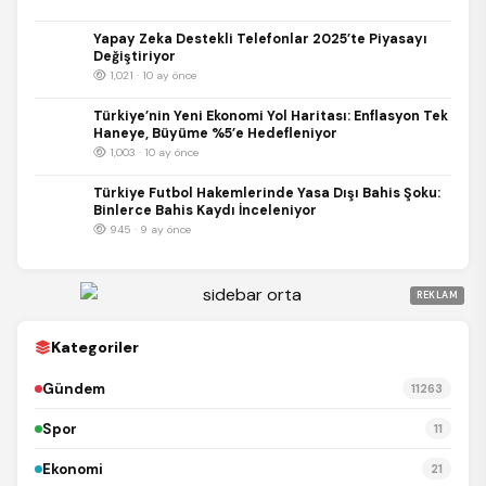
Yapay Zeka Destekli Telefonlar 2025’te Piyasayı
Değiştiriyor
1,021 · 10 ay önce
Türkiye’nin Yeni Ekonomi Yol Haritası: Enflasyon Tek
Haneye, Büyüme %5’e Hedefleniyor
1,003 · 10 ay önce
Türkiye Futbol Hakemlerinde Yasa Dışı Bahis Şoku:
Binlerce Bahis Kaydı İnceleniyor
945 · 9 ay önce
REKLAM
Kategoriler
Gündem
11263
Spor
11
Ekonomi
21