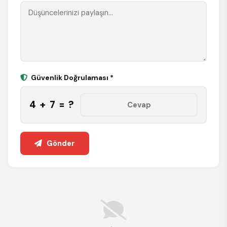
Güvenlik Doğrulaması *
4 + 7 = ?
Gönder