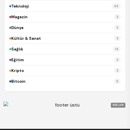
Teknoloji
34
Magazin
2
Dünya
2
Kültür & Sanat
3
Sağlık
14
Eğitim
2
Kripto
3
Bitcoin
0
REKLAM