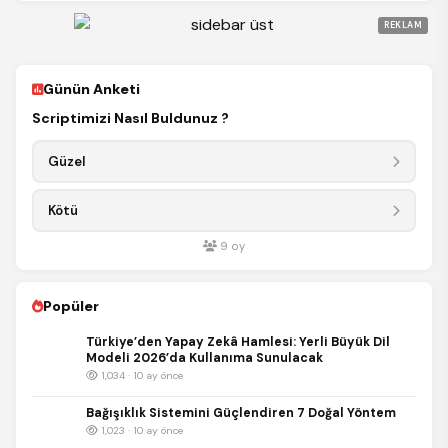
REKLAM
Günün Anketi
Scriptimizi Nasıl Buldunuz ?
Güzel
Kötü
9
oy
Popüler
Türkiye’den Yapay Zekâ Hamlesi: Yerli Büyük Dil
Modeli 2026’da Kullanıma Sunulacak
1,034 · 10 ay önce
Bağışıklık Sistemini Güçlendiren 7 Doğal Yöntem
1,023 · 10 ay önce