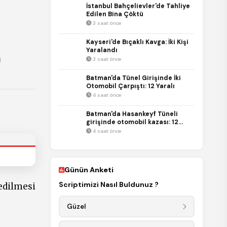
İstanbul Bahçelievler'de Tahliye
Edilen Bina Çöktü
3 saat önce
Kayseri'de Bıçaklı Kavga: İki Kişi
Yaralandı
ı
3 saat önce
Batman'da Tünel Girişinde İki
Otomobil Çarpıştı: 12 Yaralı
4 saat önce
Batman'da Hasankeyf Tüneli
girişinde otomobil kazası: 12
REKLAM
yaralı
4 saat önce
REKLAM
Günün Anketi
Scriptimizi Nasıl Buldunuz ?
edilmesi
Güzel