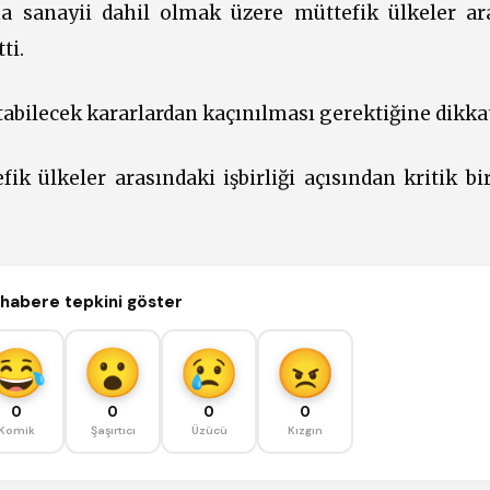
a sanayii dahil olmak üzere müttefik ülkeler ar
ti.
atabilecek kararlardan kaçınılması gerektiğine dikkat
k ülkeler arasındaki işbirliği açısından kritik b
habere tepkini göster
0
0
0
0
Komik
Şaşırtıcı
Üzücü
Kızgın