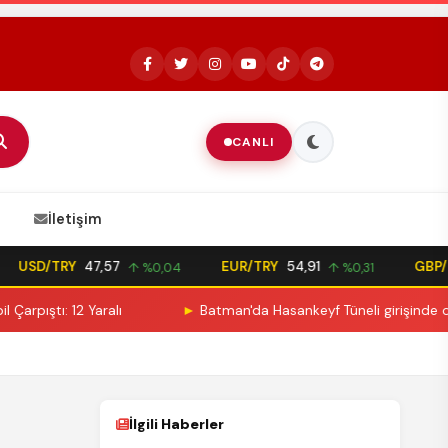
REKLAM
CANLI
İletişim
USD/TRY
47,57
EUR/TRY
54,91
GBP/T
↑ %0,04
↑ %0,31
ıştı: 12 Yaralı
►
Batman'da Hasankeyf Tüneli girişinde otomob
İlgili Haberler