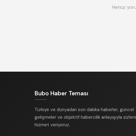
Henüz yoru
Bubo Haber Teması
Türkiye ve dünyadan son dakika haberler, güncel
gelişmeler ve objektif habercilik anlayışıyla sizler
hizmet veriyoruz.