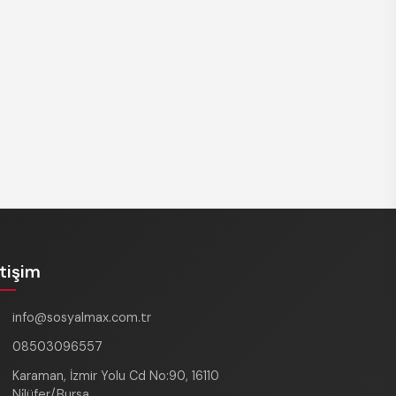
REKLAM
etişim
info@sosyalmax.com.tr
08503096557
Karaman, İzmir Yolu Cd No:90, 16110
Ni̇lüfer/Bursa