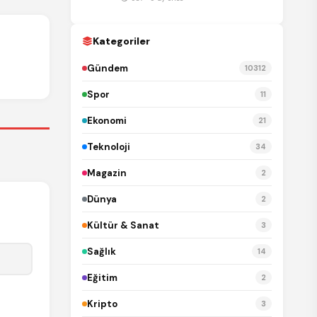
REKLAM
Kategoriler
Gündem
10312
Spor
11
Ekonomi
21
Teknoloji
34
Magazin
2
Dünya
2
Kültür & Sanat
3
Sağlık
14
Eğitim
2
Kripto
3