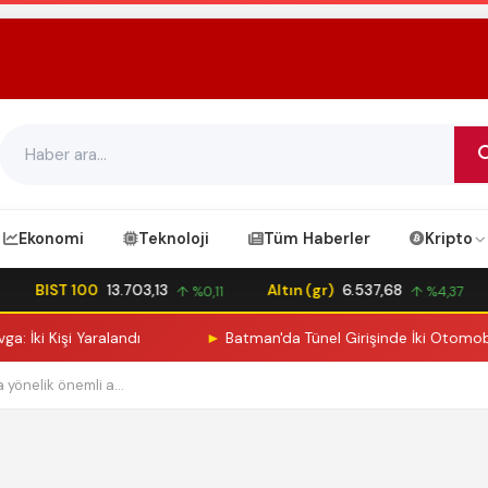
Ekonomi
Teknoloji
Tüm Haberler
Kripto
BIST 100
13.703,13
Altın (gr)
6.537,68
↑ %0,11
↑ %4,37
ki Kişi Yaralandı
►
Batman'da Tünel Girişinde İki Otomobil Çarp
önelik önemli a...