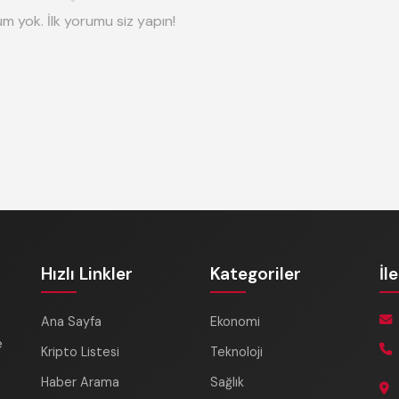
m yok. İlk yorumu siz yapın!
Hızlı Linkler
Kategoriler
İl
Ana Sayfa
Ekonomi
e
Kripto Listesi
Teknoloji
Haber Arama
Sağlık