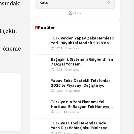
Kötü
asındaki
9
oy
Popüler
 çekti.
Türkiye’den Yapay Zekâ Hamlesi:
Yerli Büyük Dil Modeli 2026’da
ir öneme
Kullanıma Sunulacak
1,021 · 10 ay önce
Bağışıklık Sistemini Güçlendiren
7 Doğal Yöntem
1,014 · 10 ay önce
Yapay Zeka Destekli Telefonlar
2025’te Piyasayı Değiştiriyor
1,008 · 10 ay önce
Türkiye’nin Yeni Ekonomi Yol
Haritası: Enflasyon Tek Haneye,
Büyüme %5’e Hedefleniyor
992 · 10 ay önce
Türkiye Futbol Hakemlerinde
Yasa Dışı Bahis Şoku: Binlerce
Bahis Kaydı İnceleniyor
937 · 9 ay önce