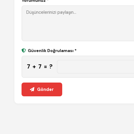
Yorumunuz *
Güvenlik Doğrulaması *
7 + 7 = ?
Gönder