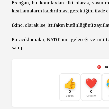
Erdoğan, bu konulardan ilki olarak, savunm
kısıtlamaların kaldırılması gerektiğini ifade et
İkinci olarak ise, ittifakın bütünlüğünü zayıfl
Bu açıklamalar, NATO’nun geleceği ve müttefi
sahip.
Bu 
0
0
Beğen
Sevdim