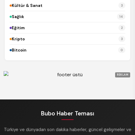
Kültür & Sanat
3
Sağlık
14
Eğitim
2
Kripto
3
Bitcoin
0
REKLAM
Bubo Haber Teması
Türkiye ve dünyadan son dakika haberler, güncel gelişmeler ve