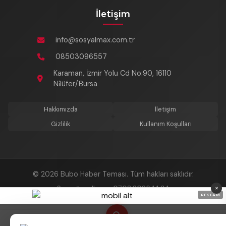
İletişim
info@sosyalmax.com.tr
08503096557
Karaman, İzmir Yolu Cd No:90, 16110
Ni̇lüfer/Bursa
Hakkımızda
İletişim
Gizlilik
Kullanım Koşulları
© 2026 Bubo Haber Teması. Tüm hakları saklıdır.
×
Son güncelleme: 07.08.2026 14:34
REKLAM