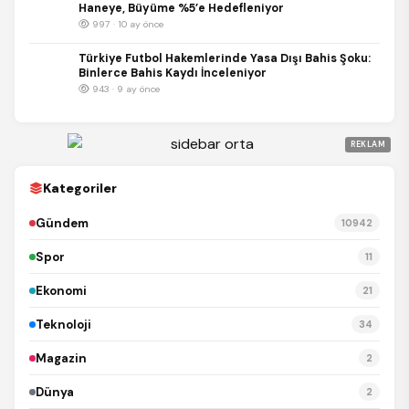
Haneye, Büyüme %5’e Hedefleniyor
997 · 10 ay önce
Türkiye Futbol Hakemlerinde Yasa Dışı Bahis Şoku:
Binlerce Bahis Kaydı İnceleniyor
943 · 9 ay önce
REKLAM
Kategoriler
Gündem
10942
Spor
11
Ekonomi
21
Teknoloji
34
Magazin
2
Dünya
2