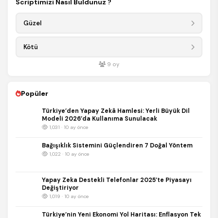
Scriptimizi Nasıl Buldunuz ?
Güzel
Kötü
9
oy
Popüler
Türkiye’den Yapay Zekâ Hamlesi: Yerli Büyük Dil
Modeli 2026’da Kullanıma Sunulacak
1,031 · 10 ay önce
Bağışıklık Sistemini Güçlendiren 7 Doğal Yöntem
1,022 · 10 ay önce
Yapay Zeka Destekli Telefonlar 2025’te Piyasayı
Değiştiriyor
1,019 · 10 ay önce
Türkiye’nin Yeni Ekonomi Yol Haritası: Enflasyon Tek