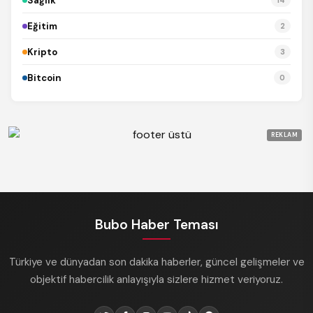
Sağlık
14
Eğitim
2
Kripto
3
Bitcoin
0
REKLAM
Bubo Haber Teması
Türkiye ve dünyadan son dakika haberler, güncel gelişmeler ve
objektif habercilik anlayışıyla sizlere hizmet veriyoruz.