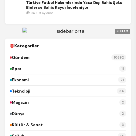
Türkiye Futbol Hakemlerinde Yasa Dışı Bahis Şoku:
Binlerce Bahis Kaydı İnceleniyor
940 · 9 ay önce
REKLAM
Kategoriler
Gündem
10692
Spor
11
Ekonomi
21
Teknoloji
34
Magazin
2
Dünya
2
Kültür & Sanat
3