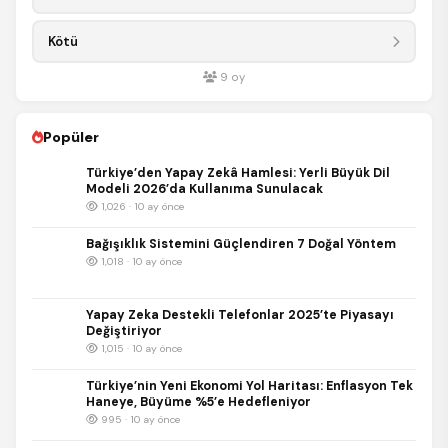
Kötü
9
oy
Popüler
Türkiye’den Yapay Zekâ Hamlesi: Yerli Büyük Dil
Modeli 2026’da Kullanıma Sunulacak
1,026 · 10 ay önce
Bağışıklık Sistemini Güçlendiren 7 Doğal Yöntem
1,018 · 10 ay önce
Yapay Zeka Destekli Telefonlar 2025’te Piyasayı
Değiştiriyor
1,015 · 10 ay önce
Türkiye’nin Yeni Ekonomi Yol Haritası: Enflasyon Tek
Haneye, Büyüme %5’e Hedefleniyor
995 · 10 ay önce