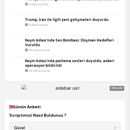
4 dakika önce
Trump, İran ile ilgili yeni gelişmeleri duyurdu
4 dakika önce
Keşm Adası’nda Ses Bombası: Düşman Hedefleri
Vuruldu
34 dakika önce
Keşm Adası’nda patlama sesleri duyuldu, askeri
operasyon bildirildi
34 dakika önce
REKLAM
Günün Anketi
Scriptimizi Nasıl Buldunuz ?
Güzel