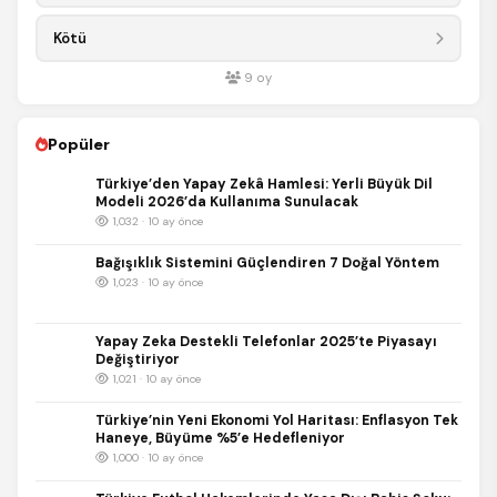
Kötü
9
oy
Popüler
Türkiye’den Yapay Zekâ Hamlesi: Yerli Büyük Dil
Modeli 2026’da Kullanıma Sunulacak
1,032 · 10 ay önce
Bağışıklık Sistemini Güçlendiren 7 Doğal Yöntem
1,023 · 10 ay önce
Yapay Zeka Destekli Telefonlar 2025’te Piyasayı
Değiştiriyor
1,021 · 10 ay önce
Türkiye’nin Yeni Ekonomi Yol Haritası: Enflasyon Tek
Haneye, Büyüme %5’e Hedefleniyor
1,000 · 10 ay önce