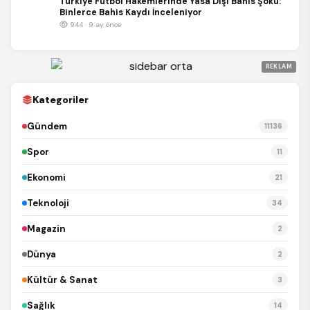
Türkiye Futbol Hakemlerinde Yasa Dışı Bahis Şoku:
Binlerce Bahis Kaydı İnceleniyor
944 · 9 ay önce
REKLAM
Kategoriler
Gündem
11136
Spor
11
Ekonomi
21
Teknoloji
34
Magazin
2
Dünya
2
Kültür & Sanat
3
Sağlık
14