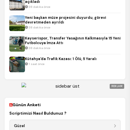
açıkladı
38 dakika önce
Yeni başkan müze projesini duyurdu, görevi
devretmeden ayrıldı
38 dakika önce
Kayserispor, Transfer Yasağının Kalkmasıyla 15 Yeni
Futbolcuya İmza Attı
38 dakika önce
Kütahya'da Trafik Kazası: 1 Ölü, 5 Yaralı
1 saat önce
REKLAM
Günün Anketi
Scriptimizi Nasıl Buldunuz ?
Güzel