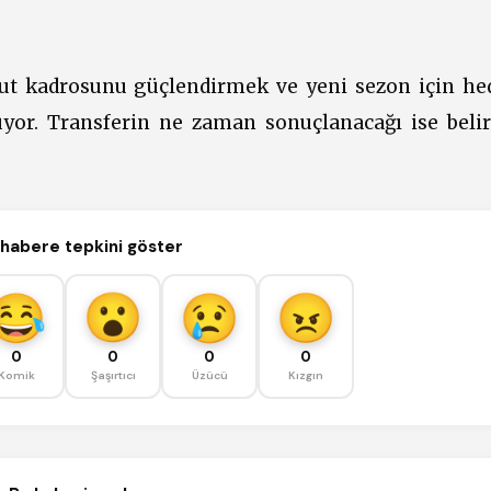
ut kadrosunu güçlendirmek ve yeni sezon için hed
yor. Transferin ne zaman sonuçlanacağı ise belirs
habere tepkini göster
0
0
0
0
Komik
Şaşırtıcı
Üzücü
Kızgın