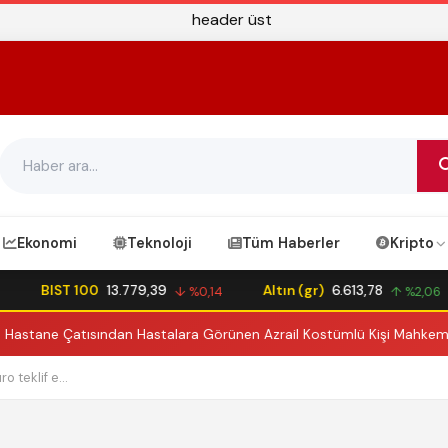
Ekonomi
Teknoloji
Tüm Haberler
Kripto
BIST 100
13.779,39
Altın (gr)
6.613,78
↓ %0,14
↑ %2,06
ane Çatısından Hastalara Görünen Azrail Kostümlü Kişi Mahkemeye Ç
 teklif e...