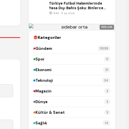
Türkiye Futbol Hakemlerinde
Yasa Dışı Bahis Şoku: Binlerce
Bahis Kaydı İnceleniyor
944 · 9 ay önce
REKLAM
Kategoriler
Gündem
11058
Spor
11
Ekonomi
21
Teknoloji
34
Magazin
2
Dünya
2
Kültür & Sanat
3
Sağlık
14