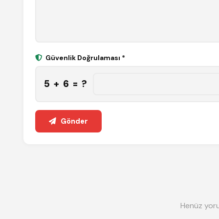
Güvenlik Doğrulaması *
5 + 6 = ?
Gönder
Henüz yoru