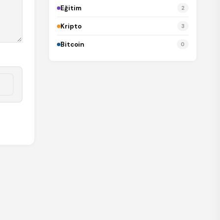
Eğitim
2
Kripto
3
Bitcoin
0