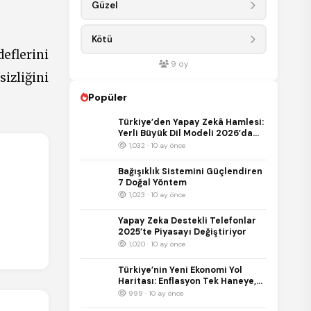
Güzel
Kötü
eflerini
9
oy
izliğini
Popüler
Türkiye’den Yapay Zekâ Hamlesi:
Yerli Büyük Dil Modeli 2026’da
Kullanıma Sunulacak
1,032 · 10 ay önce
Bağışıklık Sistemini Güçlendiren
7 Doğal Yöntem
1,023 · 10 ay önce
Yapay Zeka Destekli Telefonlar
2025’te Piyasayı Değiştiriyor
1,020 · 10 ay önce
Türkiye’nin Yeni Ekonomi Yol
Haritası: Enflasyon Tek Haneye,
Büyüme %5’e Hedefleniyor
999 · 10 ay önce