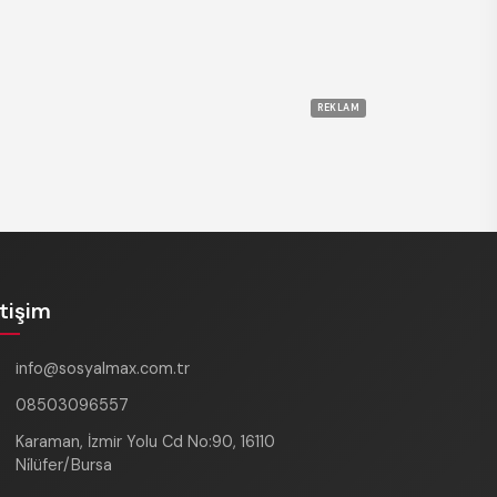
REKLAM
etişim
info@sosyalmax.com.tr
08503096557
Karaman, İzmir Yolu Cd No:90, 16110
Ni̇lüfer/Bursa