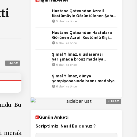
İlgili Haberler
ti
Hastane Çatısından Azrail
Kostümüyle Görüntülenen Şahıs
Mahkemede
5 dakika önce
Hastane Çatısından Hastalara
Görünen Azrail Kostümlü Kişi
Mahkemeye Çıktı
5 dakika önce
Şimal Yılmaz, uluslararası
yarışmada bronz madalya
REKLAM
kazandı
6 dakika önce
Şimal Yılmaz, dünya
şampiyonasında bronz madalya
kazandı
6 dakika önce
REKLAM
undu. Bu
Günün Anketi
Scriptimizi Nasıl Buldunuz ?
eği merak