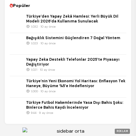
Popüler
Türkiye’den Yapay Zekâ Hamlesi: Yerli Büyük Dil
Modeli 2026’da Kullanıma Sunulacak
1,032 · 10 ay önce
Bağışıklık Sistemini Güçlendiren 7 Doğal Yöntem
1,023 · 10 ay önce
Yapay Zeka Destekli Telefonlar 2025’te Piyasayı
Değiştiriyor
1,021 · 10 ay önce
Türkiye’nin Yeni Ekonomi Yol Haritası: Enflasyon Tek
Haneye, Büyüme %5’e Hedefleniyor
1,000 · 10 ay önce
Türkiye Futbol Hakemlerinde Yasa Dışı Bahis Şoku:
Binlerce Bahis Kaydı İnceleniyor
944 · 9 ay önce
REKLAM