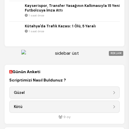
Kayserispor, Transfer Yasağının Kalkmasıyla 15 Yeni
Futbolcuya İmza Attı
1 saat önce
Kütahya'da Trafik Kazası: 1 Ölü, 5 Yaralı
1 saat önce
REKLAM
Günün Anketi
Scriptimizi Nasıl Buldunuz ?
Güzel
Kötü
9
oy