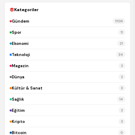
Kategoriler
Gündem
11136
Spor
11
Ekonomi
21
Teknoloji
34
Magazin
2
Dünya
2
Kültür & Sanat
3
Sağlık
14
Eğitim
2
Kripto
3
Bitcoin
0