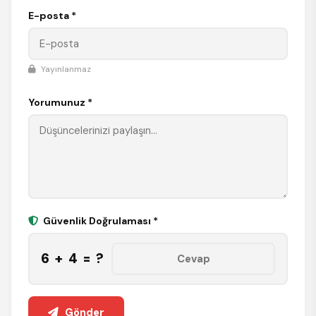
E-posta *
Yayınlanmaz
Yorumunuz *
Güvenlik Doğrulaması *
6 + 4 = ?
Gönder