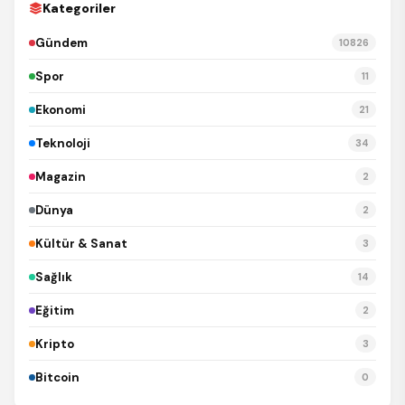
Kategoriler
Gündem
10826
Spor
11
Ekonomi
21
Teknoloji
34
Magazin
2
Dünya
2
Kültür & Sanat
3
Sağlık
14
Eğitim
2
Kripto
3
Bitcoin
0