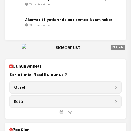
13 dakika önce
Akaryakıt fiyatlarında beklenmedik zam haberi
13 dakika önce
REKLAM
Günün Anketi
Scriptimizi Nasıl Buldunuz ?
Güzel
Kötü
9
oy
Popüler