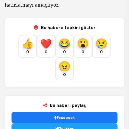
hatırlatmayı amaçlıyor.
Bu habere tepkini göster
0
0
0
0
0
0
Bu haberi paylaş
Facebook
Twitter