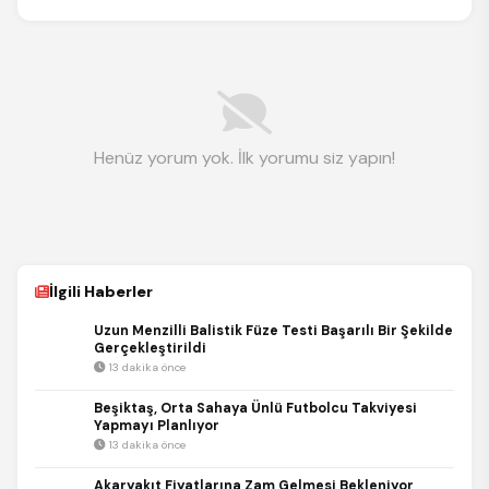
Henüz yorum yok. İlk yorumu siz yapın!
İlgili Haberler
Uzun Menzilli Balistik Füze Testi Başarılı Bir Şekilde
Gerçekleştirildi
13 dakika önce
Beşiktaş, Orta Sahaya Ünlü Futbolcu Takviyesi
Yapmayı Planlıyor
13 dakika önce
Akaryakıt Fiyatlarına Zam Gelmesi Bekleniyor