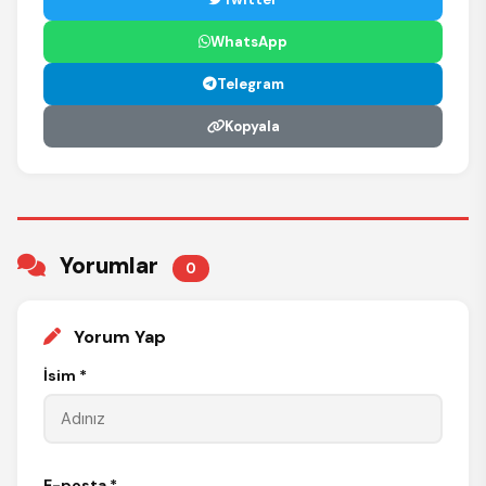
WhatsApp
Telegram
Kopyala
Yorumlar
0
Yorum Yap
İsim *
E-posta *