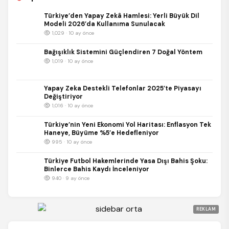
Türkiye’den Yapay Zekâ Hamlesi: Yerli Büyük Dil
Modeli 2026’da Kullanıma Sunulacak
1,029 · 10 ay önce
Bağışıklık Sistemini Güçlendiren 7 Doğal Yöntem
1,019 · 10 ay önce
Yapay Zeka Destekli Telefonlar 2025’te Piyasayı
Değiştiriyor
1,016 · 10 ay önce
Türkiye’nin Yeni Ekonomi Yol Haritası: Enflasyon Tek
Haneye, Büyüme %5’e Hedefleniyor
995 · 10 ay önce
Türkiye Futbol Hakemlerinde Yasa Dışı Bahis Şoku:
Binlerce Bahis Kaydı İnceleniyor
940 · 9 ay önce
REKLAM