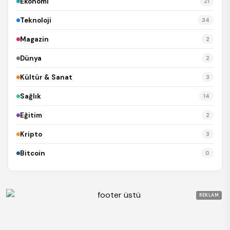
Ekonomi
21
Teknoloji
34
Magazin
2
Dünya
2
Kültür & Sanat
3
Sağlık
14
Eğitim
2
Kripto
3
Bitcoin
0
REKLAM