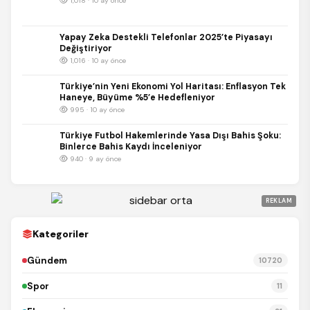
1,018 · 10 ay önce
Yapay Zeka Destekli Telefonlar 2025’te Piyasayı
Değiştiriyor
1,016 · 10 ay önce
Türkiye’nin Yeni Ekonomi Yol Haritası: Enflasyon Tek
Haneye, Büyüme %5’e Hedefleniyor
995 · 10 ay önce
Türkiye Futbol Hakemlerinde Yasa Dışı Bahis Şoku:
Binlerce Bahis Kaydı İnceleniyor
940 · 9 ay önce
REKLAM
Kategoriler
Gündem
10720
Spor
11