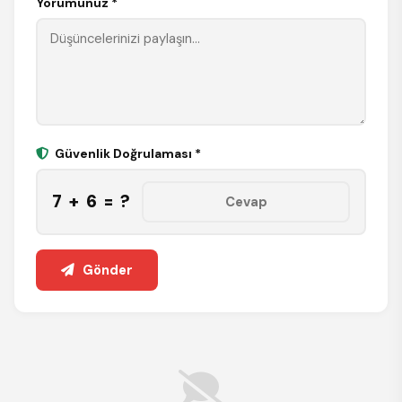
Yorumunuz *
Güvenlik Doğrulaması *
7 + 6 = ?
Gönder