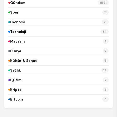
Gündem
11591
Spor
11
Ekonomi
21
Teknoloji
34
Magazin
2
Dünya
2
Kültür & Sanat
3
Sağlık
14
Eğitim
2
Kripto
3
Bitcoin
0