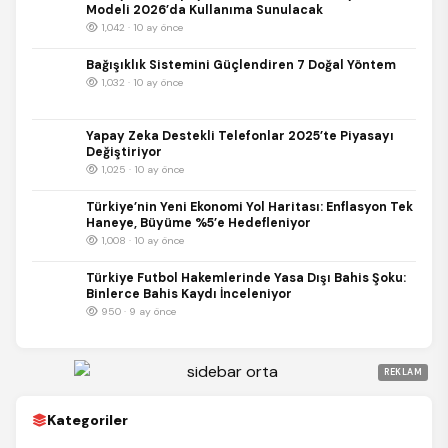
Modeli 2026’da Kullanıma Sunulacak
1,042 · 10 ay önce
Bağışıklık Sistemini Güçlendiren 7 Doğal Yöntem
1,032 · 10 ay önce
Yapay Zeka Destekli Telefonlar 2025’te Piyasayı
Değiştiriyor
1,025 · 10 ay önce
Türkiye’nin Yeni Ekonomi Yol Haritası: Enflasyon Tek
Haneye, Büyüme %5’e Hedefleniyor
1,008 · 10 ay önce
Türkiye Futbol Hakemlerinde Yasa Dışı Bahis Şoku:
Binlerce Bahis Kaydı İnceleniyor
950 · 9 ay önce
REKLAM
Kategoriler