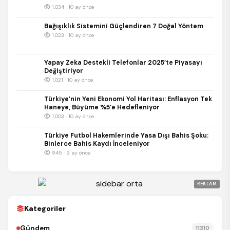
1,034 · 10 ay önce
Bağışıklık Sistemini Güçlendiren 7 Doğal Yöntem
1,023 · 10 ay önce
Yapay Zeka Destekli Telefonlar 2025’te Piyasayı
Değiştiriyor
1,021 · 10 ay önce
Türkiye’nin Yeni Ekonomi Yol Haritası: Enflasyon Tek
Haneye, Büyüme %5’e Hedefleniyor
1,003 · 10 ay önce
Türkiye Futbol Hakemlerinde Yasa Dışı Bahis Şoku:
Binlerce Bahis Kaydı İnceleniyor
945 · 9 ay önce
REKLAM
Kategoriler
Gündem
11310