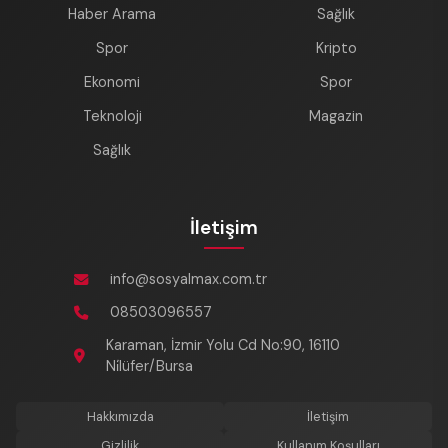
Haber Arama
Sağlık
Spor
Kripto
Ekonomi
Spor
Teknoloji
Magazin
Sağlık
İletişim
info@sosyalmax.com.tr
08503096557
Karaman, İzmir Yolu Cd No:90, 16110
Ni̇lüfer/Bursa
Hakkımızda
İletişim
Gizlilik
Kullanım Koşulları