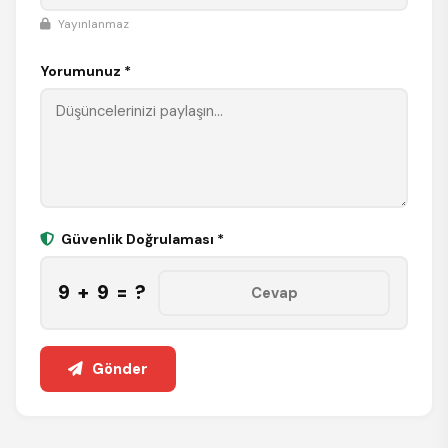
Yayınlanmaz
Yorumunuz *
Güvenlik Doğrulaması *
9 + 9 = ?
Gönder