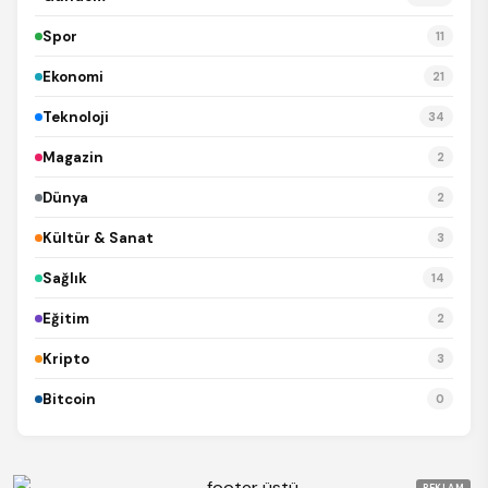
Spor
11
Ekonomi
21
Teknoloji
34
Magazin
2
Dünya
2
Kültür & Sanat
3
Sağlık
14
Eğitim
2
Kripto
3
Bitcoin
0