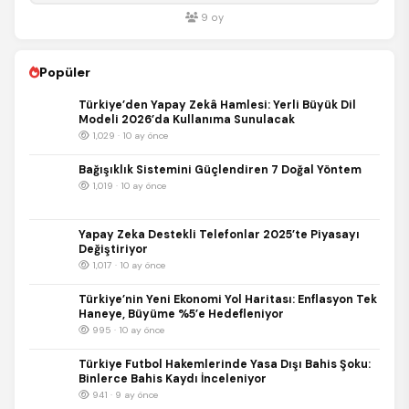
9
oy
Popüler
Türkiye’den Yapay Zekâ Hamlesi: Yerli Büyük Dil
Modeli 2026’da Kullanıma Sunulacak
1,029 · 10 ay önce
Bağışıklık Sistemini Güçlendiren 7 Doğal Yöntem
1,019 · 10 ay önce
Yapay Zeka Destekli Telefonlar 2025’te Piyasayı
Değiştiriyor
1,017 · 10 ay önce
Türkiye’nin Yeni Ekonomi Yol Haritası: Enflasyon Tek
Haneye, Büyüme %5’e Hedefleniyor
995 · 10 ay önce
Türkiye Futbol Hakemlerinde Yasa Dışı Bahis Şoku:
Binlerce Bahis Kaydı İnceleniyor
941 · 9 ay önce