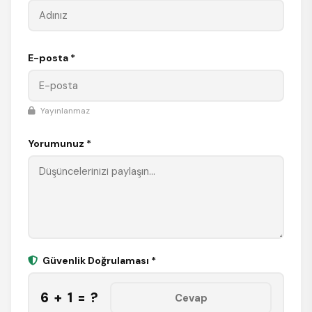
E-posta *
Yayınlanmaz
Yorumunuz *
Güvenlik Doğrulaması *
6 + 1 = ?