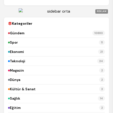
REKLAM
Kategoriler
Gündem
10880
Spor
11
Ekonomi
21
Teknoloji
34
Magazin
2
Dünya
2
Kültür & Sanat
3
Sağlık
14
Eğitim
2