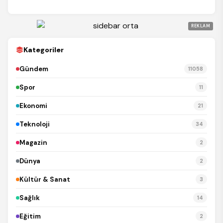
REKLAM
Kategoriler
Gündem
11058
Spor
11
Ekonomi
21
Teknoloji
34
Magazin
2
Dünya
2
Kültür & Sanat
3
Sağlık
14
Eğitim
2