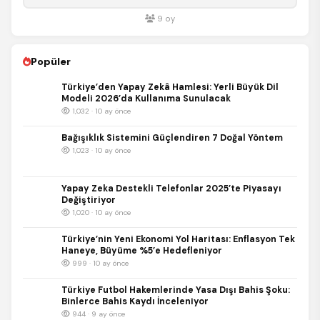
9
oy
Popüler
Türkiye’den Yapay Zekâ Hamlesi: Yerli Büyük Dil
Modeli 2026’da Kullanıma Sunulacak
1,032 · 10 ay önce
Bağışıklık Sistemini Güçlendiren 7 Doğal Yöntem
1,023 · 10 ay önce
Yapay Zeka Destekli Telefonlar 2025’te Piyasayı
Değiştiriyor
1,020 · 10 ay önce
Türkiye’nin Yeni Ekonomi Yol Haritası: Enflasyon Tek
Haneye, Büyüme %5’e Hedefleniyor
999 · 10 ay önce
Türkiye Futbol Hakemlerinde Yasa Dışı Bahis Şoku:
Binlerce Bahis Kaydı İnceleniyor
944 · 9 ay önce