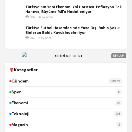
Türkiye’nin Yeni Ekonomi Yol Haritası: Enflasyon Tek
Haneye, Büyüme %5’e Hedefleniyor
997 · 10 ay önce
Türkiye Futbol Hakemlerinde Yasa Dışı Bahis Şoku:
Binlerce Bahis Kaydı İnceleniyor
943 · 9 ay önce
REKLAM
Kategoriler
Gündem
10979
Spor
11
Ekonomi
21
Teknoloji
34
Magazin
2