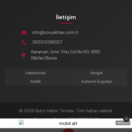
İletişim
info@sosyalmax.com.tr
08503096557
Karaman, İzmir Yolu Cd No:90, 16110
Ni̇lüfer/Bursa
Hakkımızda
İletişim
Gizlilik
Kullanım Koşulları
© 2026 Bubo Haber Teması. Tüm hakları saklıdır.
×
Son güncelleme: 07.08.2026 16:01
REKLAM