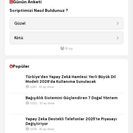
Günün Anketi
Scriptimizi Nasıl Buldunuz ?
Güzel
Kötü
9
oy
Popüler
Türkiye’den Yapay Zekâ Hamlesi: Yerli Büyük Dil
Modeli 2026’da Kullanıma Sunulacak
1,031 · 10 ay önce
Bağışıklık Sistemini Güçlendiren 7 Doğal Yöntem
1,022 · 10 ay önce
Yapay Zeka Destekli Telefonlar 2025’te Piyasayı
Değiştiriyor
1,019 · 10 ay önce