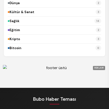
Dünya
2
Kültür & Sanat
3
Sağlık
14
Eğitim
2
Kripto
3
Bitcoin
0
REKLAM
Bubo Haber Teması