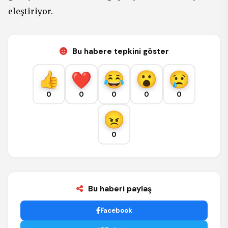
eleştiriyor.
Bu habere tepkini göster
0
0
0
0
0
0
Bu haberi paylaş
Facebook