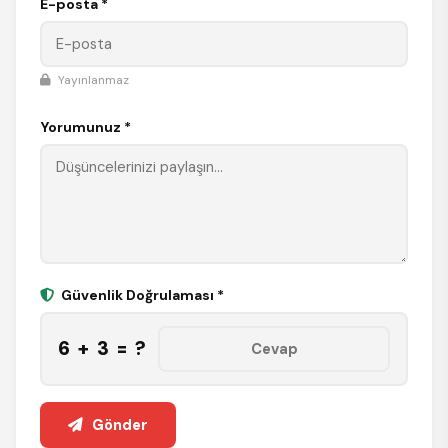
E-posta *
Yayınlanmaz
Yorumunuz *
Güvenlik Doğrulaması *
6 + 3 = ?
Gönder