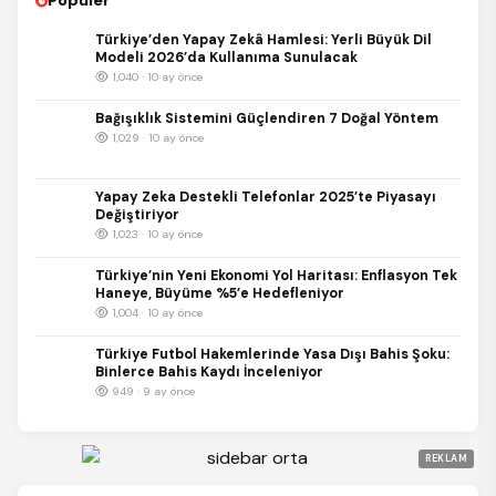
Popüler
Türkiye’den Yapay Zekâ Hamlesi: Yerli Büyük Dil
Modeli 2026’da Kullanıma Sunulacak
1,040 · 10 ay önce
Bağışıklık Sistemini Güçlendiren 7 Doğal Yöntem
1,029 · 10 ay önce
Yapay Zeka Destekli Telefonlar 2025’te Piyasayı
Değiştiriyor
1,023 · 10 ay önce
Türkiye’nin Yeni Ekonomi Yol Haritası: Enflasyon Tek
Haneye, Büyüme %5’e Hedefleniyor
1,004 · 10 ay önce
Türkiye Futbol Hakemlerinde Yasa Dışı Bahis Şoku:
Binlerce Bahis Kaydı İnceleniyor
949 · 9 ay önce
REKLAM