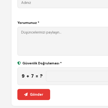
Yorumunuz *
Güvenlik Doğrulaması *
9 + 7 = ?
Gönder