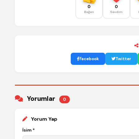
0
0
Beğen
Sevdim
Facebook
Twitter
Yorumlar
0
Yorum Yap
İsim *