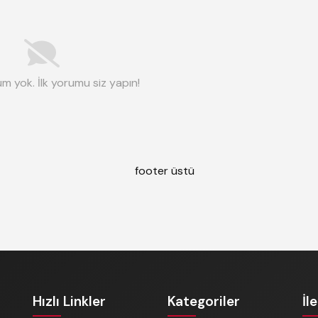
m yok. İlk yorumu siz yapın!
Hızlı Linkler
Kategoriler
İl