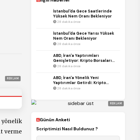
İlgili Haberler
İstanbul'da Gece Saatlerinde
Yüksek Nem Oranı Bekleniyor
28 dakika önce
İstanbul'da Gece Yarısı Yüksek
Nem Oranı Bekleniyor
28 dakika önce
ABD, İran'a Yaptırımları
Genişletiyor: Kripto Borsaları
Şimdi Hedefte
28 dakika önce
ABD, İran'a Yönelik Yeni
REKLAM
Yaptırımlar Getirdi: Kripto
Borsaları Hedef Alındı
28 dakika önce
REKLAM
Günün Anketi
yönelik
Scriptimizi Nasıl Buldunuz ?
ıt verme