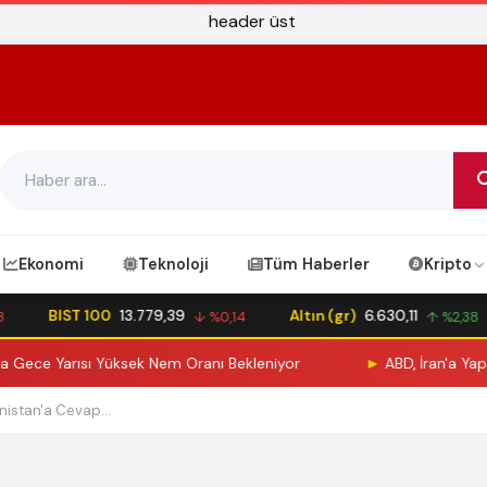
Ekonomi
Teknoloji
Tüm Haberler
Kripto
BIST 100
13.779,39
Altın (gr)
6.630,11
↓ %0,14
↑ %2,38
ce Yarısı Yüksek Nem Oranı Bekleniyor
►
ABD, İran'a Yaptırım
istan'a Cevap...