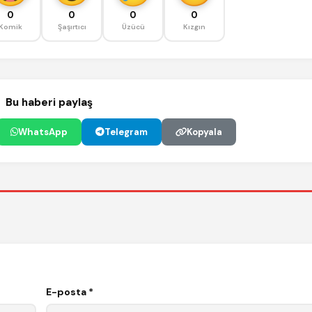
0
0
0
0
Komik
Şaşırtıcı
Üzücü
Kızgın
Bu haberi paylaş
WhatsApp
Telegram
Kopyala
E-posta *