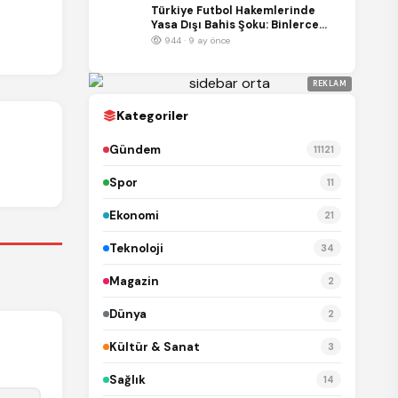
Türkiye Futbol Hakemlerinde
Yasa Dışı Bahis Şoku: Binlerce
Bahis Kaydı İnceleniyor
944 · 9 ay önce
REKLAM
Kategoriler
Gündem
11121
Spor
11
Ekonomi
21
Teknoloji
34
Magazin
2
Dünya
2
Kültür & Sanat
3
Sağlık
14