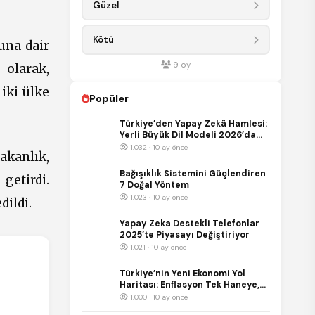
Güzel
Kötü
una dair
9
oy
 olarak,
iki ülke
Popüler
Türkiye’den Yapay Zekâ Hamlesi:
Yerli Büyük Dil Modeli 2026’da
Kullanıma Sunulacak
1,032 · 10 ay önce
Bakanlık,
Bağışıklık Sistemini Güçlendiren
getirdi.
7 Doğal Yöntem
1,023 · 10 ay önce
dildi.
Yapay Zeka Destekli Telefonlar
2025’te Piyasayı Değiştiriyor
1,021 · 10 ay önce
Türkiye’nin Yeni Ekonomi Yol
Haritası: Enflasyon Tek Haneye,
Büyüme %5’e Hedefleniyor
1,000 · 10 ay önce