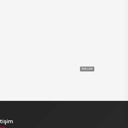
REKLAM
etişim