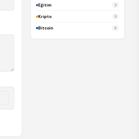
Eğitim
2
Kripto
3
Bitcoin
0