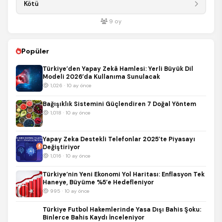
Kötü
9
oy
Popüler
Türkiye’den Yapay Zekâ Hamlesi: Yerli Büyük Dil
Modeli 2026’da Kullanıma Sunulacak
1,026 · 10 ay önce
Bağışıklık Sistemini Güçlendiren 7 Doğal Yöntem
1,018 · 10 ay önce
Yapay Zeka Destekli Telefonlar 2025’te Piyasayı
Değiştiriyor
1,016 · 10 ay önce
Türkiye’nin Yeni Ekonomi Yol Haritası: Enflasyon Tek
Haneye, Büyüme %5’e Hedefleniyor
995 · 10 ay önce
Türkiye Futbol Hakemlerinde Yasa Dışı Bahis Şoku:
Binlerce Bahis Kaydı İnceleniyor