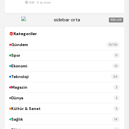
940 · 9 ay önce
REKLAM
Kategoriler
Gündem
10710
Spor
11
Ekonomi
21
Teknoloji
34
Magazin
2
Dünya
2
Kültür & Sanat
3
Sağlık
14