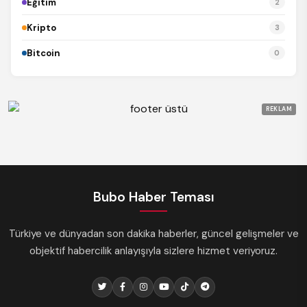
Eğitim
2
Kripto
3
Bitcoin
0
REKLAM
Bubo Haber Teması
Türkiye ve dünyadan son dakika haberler, güncel gelişmeler ve
objektif habercilik anlayışıyla sizlere hizmet veriyoruz.