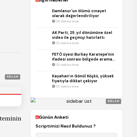
İlgili Haberler
Damlanur'un ölümü cinayet
olarak değerlendiriliyor
25 dakika önce
AK Parti, 25. yıl dönümüne özel
video ile geçmişi hatırlattı
25 dakika önce
FETÖ üyesi Burkay Karatepe'nin
ifadesi sonrası bölgede arama
yapıldı
25 dakika önce
Kayahan’ın Gönül Köşkü, yüksek
REKLAM
fiyatıyla dikkat çekiyor
25 dakika önce
REKLAM
Günün Anketi
steminin
Scriptimizi Nasıl Buldunuz ?