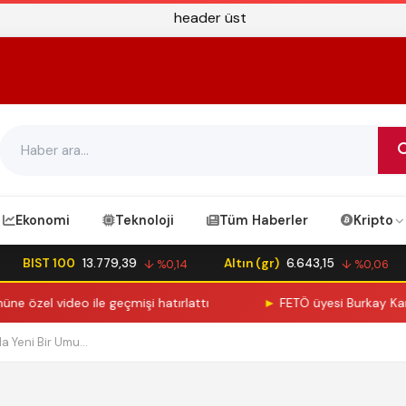
Ekonomi
Teknoloji
Tüm Haberler
Kripto
BIST 100
13.779,39
Altın (gr)
6.643,15
↓ %0,14
↓ %0,06
zel video ile geçmişi hatırlattı
►
FETÖ üyesi Burkay Karatepe
 Yeni Bir Umu...