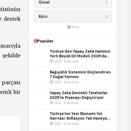
Güzel
rtüsünün
Kötü
e destek
9
oy
Popüler
amacıyla
Türkiye’den Yapay Zekâ Hamlesi:
 şekilde
Yerli Büyük Dil Modeli 2026’da
Kullanıma Sunulacak
1,036 · 10 ay önce
Bağışıklık Sistemini Güçlendiren
7 Doğal Yöntem
 parçası
1,025 · 10 ay önce
emli bir
Yapay Zeka Destekli Telefonlar
2025’te Piyasayı Değiştiriyor
1,022 · 10 ay önce
Türkiye’nin Yeni Ekonomi Yol
Haritası: Enflasyon Tek Haneye,
Büyüme %5’e Hedefleniyor
1,003 · 10 ay önce