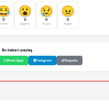
0
0
0
0
Komik
Şaşırtıcı
Üzücü
Kızgın
Bu haberi paylaş
WhatsApp
Telegram
Kopyala