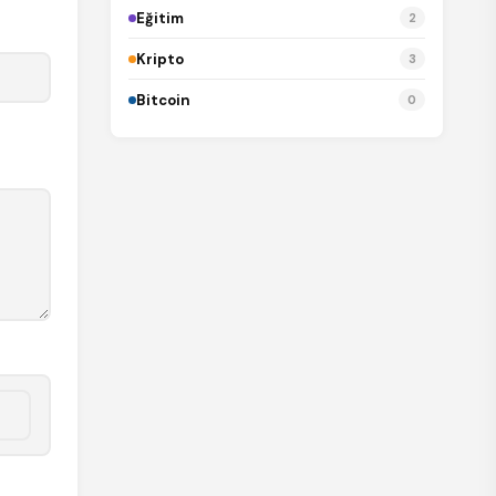
Eğitim
2
Kripto
3
Bitcoin
0