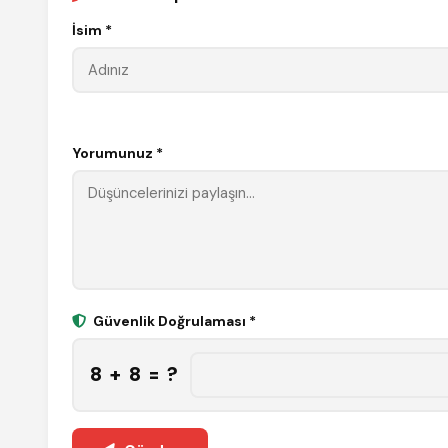
İsim *
Yorumunuz *
Güvenlik Doğrulaması *
8 + 8 = ?