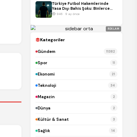
Türkiye Futbol Hakemlerinde
Yasa Dışı Bahis Şoku: Binlerce
Bahis Kaydı İnceleniyor
946 · 9 ay önce
REKLAM
Kategoriler
Gündem
11382
Spor
11
Ekonomi
21
Teknoloji
34
Magazin
2
Dünya
2
Kültür & Sanat
3
Sağlık
14