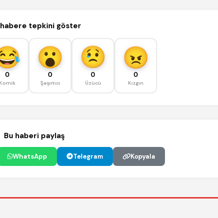
habere tepkini göster
0
0
0
0
Komik
Şaşırtıcı
Üzücü
Kızgın
Bu haberi paylaş
WhatsApp
Telegram
Kopyala