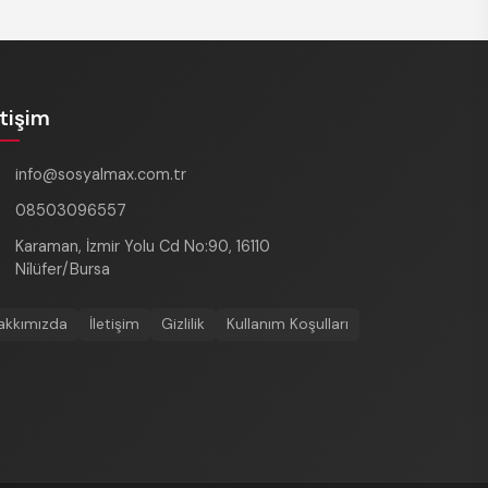
etişim
info@sosyalmax.com.tr
08503096557
Karaman, İzmir Yolu Cd No:90, 16110
Ni̇lüfer/Bursa
akkımızda
İletişim
Gizlilik
Kullanım Koşulları