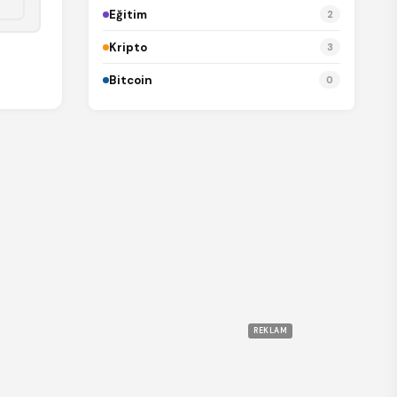
Eğitim
2
Kripto
3
Bitcoin
0
REKLAM