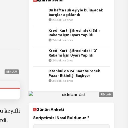
İlgili Haberler
Bu hafta ruh eşiyle buluşacak
burçlar açıklandı
23 dakika önce
Kredi Kartı Şifresindeki Sıfır
Rakamı İçin Uyarı Yapıldı
24 dakika önce
Kredi Kartı Şifresindeki '0'
Rakamı İçin Uyarı Yapıldı
24 dakika önce
İstanbul'da 24 Saat Sürecek
REKLAM
Pazar Etkinliği Başlıyor
24 dakika önce
REKLAM
Günün Anketi
 keyifli
Scriptimizi Nasıl Buldunuz ?
rdi.