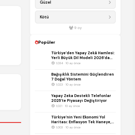
Güzel
Kötü
9
oy
Popüler
Türkiye’den Yapay Zekâ Hamlesi:
Yerli Büyük Dil Modeli 2026’da
Kullanıma Sunulacak
1,034 · 10 ay önce
Bağışıklık Sistemini Güçlendiren
7 Doğal Yöntem
1,023 · 10 ay önce
Yapay Zeka Destekli Telefonlar
2025’te Piyasayı Değiştiriyor
1,021 · 10 ay önce
Türkiye’nin Yeni Ekonomi Yol
Haritası: Enflasyon Tek Haneye,
Büyüme %5’e Hedefleniyor
1,003 · 10 ay önce