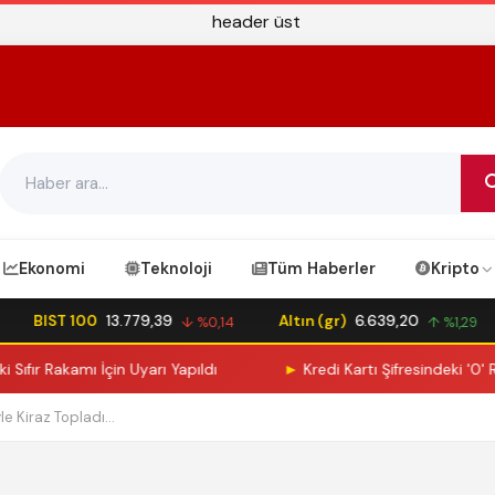
Ekonomi
Teknoloji
Tüm Haberler
Kripto
BIST 100
13.779,39
Altın (gr)
6.639,20
↓ %0,14
↑ %1,29
ıfır Rakamı İçin Uyarı Yapıldı
►
Kredi Kartı Şifresindeki '0' Rak
 Kiraz Topladı...