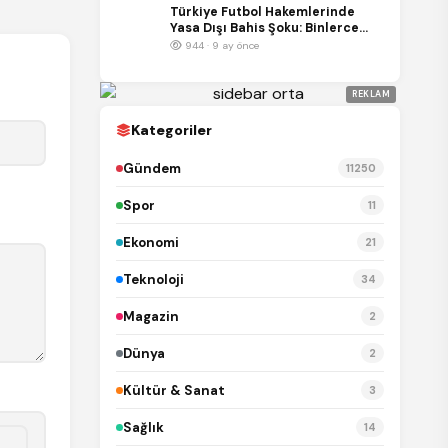
Türkiye Futbol Hakemlerinde
Yasa Dışı Bahis Şoku: Binlerce
Bahis Kaydı İnceleniyor
944 · 9 ay önce
REKLAM
Kategoriler
Gündem
11250
Spor
11
Ekonomi
21
Teknoloji
34
Magazin
2
Dünya
2
Kültür & Sanat
3
Sağlık
14