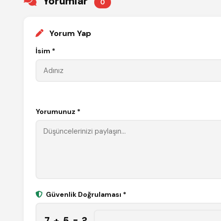
Yorumlar
0
Yorum Yap
İsim *
Yorumunuz *
Güvenlik Doğrulaması *
7 + 5 = ?