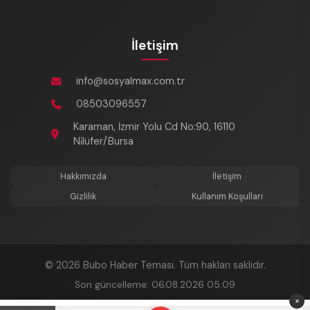
İletişim
info@sosyalmax.com.tr
08503096557
Karaman, İzmir Yolu Cd No:90, 16110
Ni̇lüfer/Bursa
Hakkımızda
İletişim
Gizlilik
Kullanım Koşulları
© 2026 Bubo Haber Teması. Tüm hakları saklıdır.
Son güncelleme: 06.08.2026 05:09
×