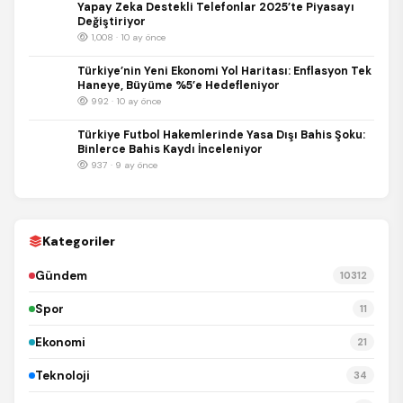
Yapay Zeka Destekli Telefonlar 2025’te Piyasayı
Değiştiriyor
1,008 · 10 ay önce
Türkiye’nin Yeni Ekonomi Yol Haritası: Enflasyon Tek
Haneye, Büyüme %5’e Hedefleniyor
992 · 10 ay önce
Türkiye Futbol Hakemlerinde Yasa Dışı Bahis Şoku:
Binlerce Bahis Kaydı İnceleniyor
937 · 9 ay önce
REKLAM
Kategoriler
Gündem
10312
Spor
11
Ekonomi
21
Teknoloji
34