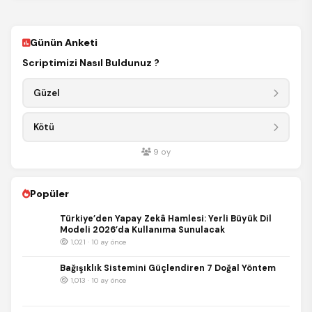
REKLAM
Günün Anketi
Scriptimizi Nasıl Buldunuz ?
Güzel
Kötü
9
oy
Popüler
Türkiye’den Yapay Zekâ Hamlesi: Yerli Büyük Dil
Modeli 2026’da Kullanıma Sunulacak
1,021 · 10 ay önce
Bağışıklık Sistemini Güçlendiren 7 Doğal Yöntem
1,013 · 10 ay önce