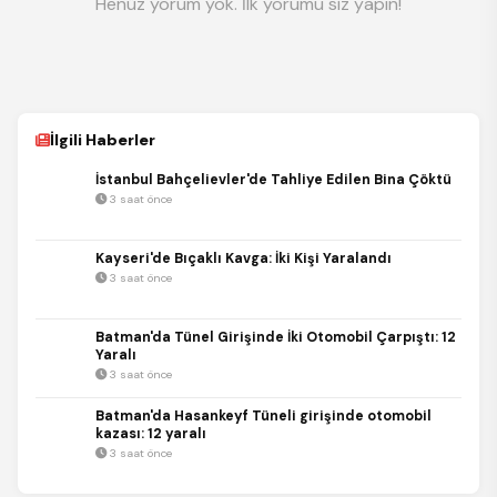
Henüz yorum yok. İlk yorumu siz yapın!
İlgili Haberler
İstanbul Bahçelievler'de Tahliye Edilen Bina Çöktü
3 saat önce
Kayseri'de Bıçaklı Kavga: İki Kişi Yaralandı
3 saat önce
Batman'da Tünel Girişinde İki Otomobil Çarpıştı: 12
Yaralı
3 saat önce
Batman'da Hasankeyf Tüneli girişinde otomobil
kazası: 12 yaralı
3 saat önce