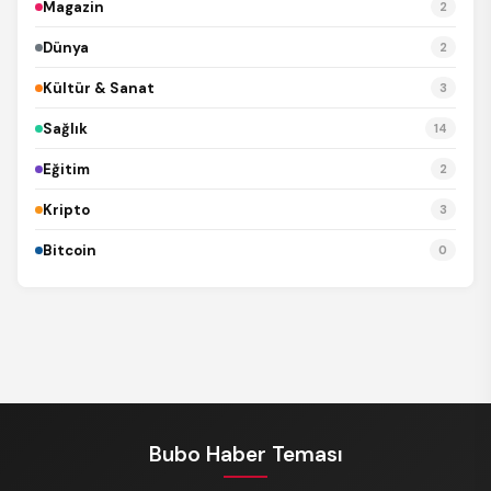
Magazin
2
Dünya
2
Kültür & Sanat
3
Sağlık
14
Eğitim
2
Kripto
3
Bitcoin
0
REKLAM
Bubo Haber Teması