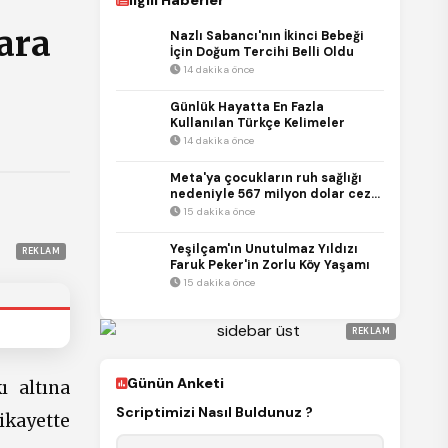
İlgili Haberler
ara
Nazlı Sabancı'nın İkinci Bebeği
İçin Doğum Tercihi Belli Oldu
14 dakika önce
Günlük Hayatta En Fazla
Kullanılan Türkçe Kelimeler
14 dakika önce
Meta'ya çocukların ruh sağlığı
nedeniyle 567 milyon dolar ceza
verildi
15 dakika önce
Yeşilçam'ın Unutulmaz Yıldızı
REKLAM
Faruk Peker'in Zorlu Köy Yaşamı
15 dakika önce
REKLAM
Günün Anketi
ı altına
Scriptimizi Nasıl Buldunuz ?
şikayette