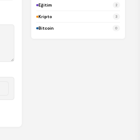
Eğitim
2
Kripto
3
Bitcoin
0