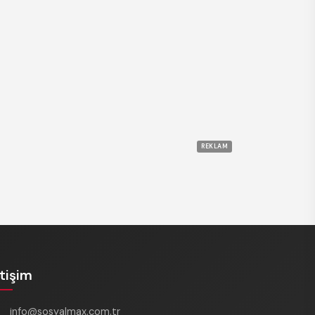
REKLAM
etişim
info@sosyalmax.com.tr