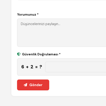
Yorumunuz *
Güvenlik Doğrulaması *
6 + 2 = ?
Gönder