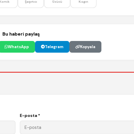
Komik
Şaşırtıcı
Üzücü
Kızgın
Bu haberi paylaş
WhatsApp
Telegram
Kopyala
E-posta *