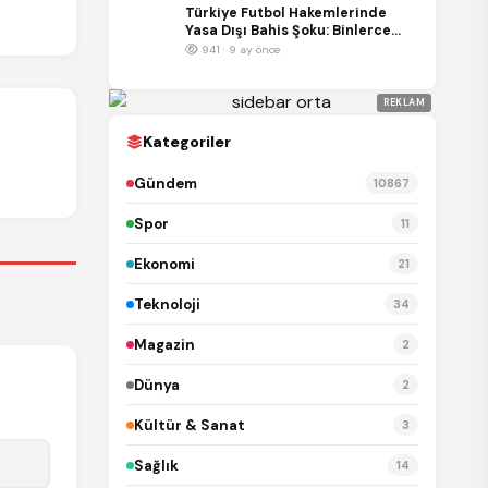
Türkiye Futbol Hakemlerinde
Yasa Dışı Bahis Şoku: Binlerce
Bahis Kaydı İnceleniyor
941 · 9 ay önce
REKLAM
Kategoriler
Gündem
10867
Spor
11
Ekonomi
21
Teknoloji
34
Magazin
2
Dünya
2
Kültür & Sanat
3
Sağlık
14