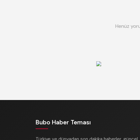
Henüz yoru
Bubo Haber Teması
Türkiye ve dünyadan son dakika haberler, güncel