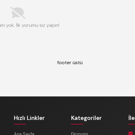
m yok. İlk yorumu siz yapın!
Hızlı Linkler
Kategoriler
İl
Ana Sayfa
Ekonomi