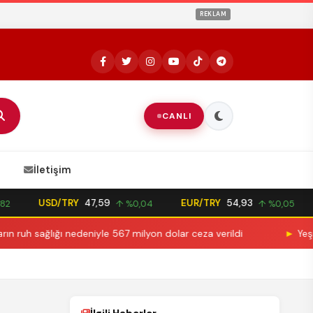
REKLAM
CANLI
İletişim
USD/TRY
47,59
EUR/TRY
54,93
↑ %0,04
↑ %0,05
h sağlığı nedeniyle 567 milyon dolar ceza verildi
►
Yeşilçam'