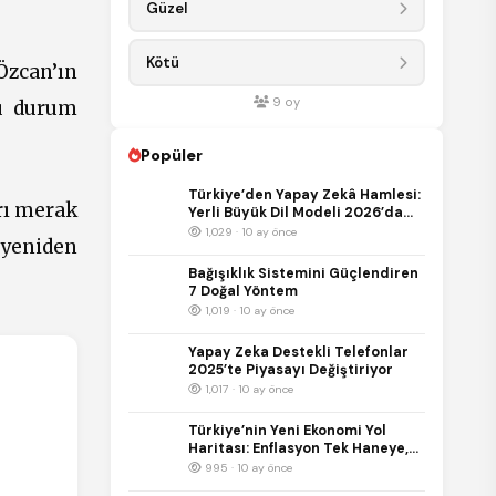
Güzel
Kötü
 Özcan’ın
9
oy
bu durum
Popüler
Türkiye’den Yapay Zekâ Hamlesi:
rı merak
Yerli Büyük Dil Modeli 2026’da
Kullanıma Sunulacak
1,029 · 10 ay önce
 yeniden
Bağışıklık Sistemini Güçlendiren
7 Doğal Yöntem
1,019 · 10 ay önce
Yapay Zeka Destekli Telefonlar
2025’te Piyasayı Değiştiriyor
1,017 · 10 ay önce
Türkiye’nin Yeni Ekonomi Yol
Haritası: Enflasyon Tek Haneye,
Büyüme %5’e Hedefleniyor
995 · 10 ay önce