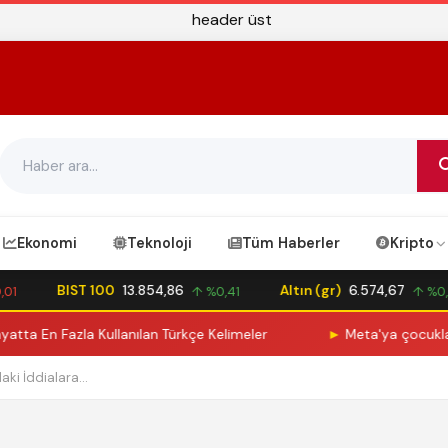
Ekonomi
Teknoloji
Tüm Haberler
Kripto
BIST 100
13.854,86
Altın (gr)
6.574,67
↑ %0,41
↑ %0,82
En Fazla Kullanılan Türkçe Kelimeler
►
Meta'ya çocukların ru
ki İddialara...